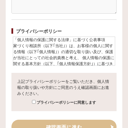
プライバシーポリシー
「個人情報の保護に関する法律」に基づく公表事項
家づくり相談所（以下｢当社｣）は、お客様の個人に関す
る情報（以下｢個人情報｣）の適切な取り扱い及び、保護
が当社にとっての社会的責務と考え、 個人情報の保護に
関する基本方針（以下、｢個人情報保護方針｣）に基づき
適切に取り扱い、保護に努めます。
上記プライバシーポリシーをご覧いただき、個人情
【1】個人情報について
報の取り扱いや方針にご同意のうえ確認画面にお進
個人情報とは、お客様個人に関する情報であって、当該
みください。
情報を構成する氏名、住所、電話番号、メールアドレ
ス、その他の記述等により当該お客様を識別できるもの
プライバシーポリシーに同意します
をいいます。
また、その情報のみでは識別できない場合でも、他の情
報と容易に照合することができ、結果的にお客様個人を
識別できるものも個人情報に含まれます。
確認画面に進む