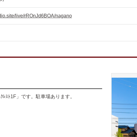
tudio.site/live/rROnJd6BOA/nagano
ｽｸﾚｽﾄ1F」です。駐車場あります。