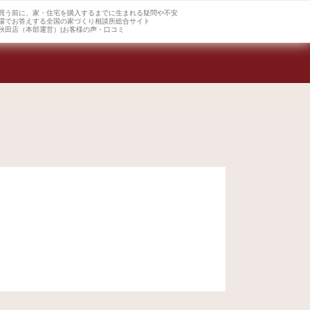
買う前に、家・住宅を購入するまでに生まれる疑問や不安
場でお答えする全国の家づくり相談所総合サイト
秋田店（本部運営）|お客様の声・口コミ