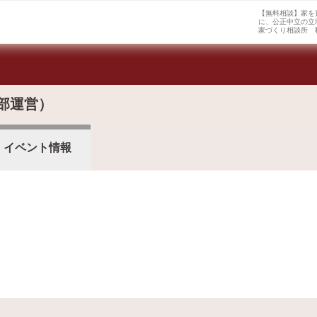
【無料相談】家を
に、公正中立の立
家づくり相談所 
部運営）
イベント情報