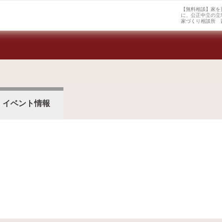
【無料相談】家を
に、公正中立の立
家づくり相談所 
イベント情報