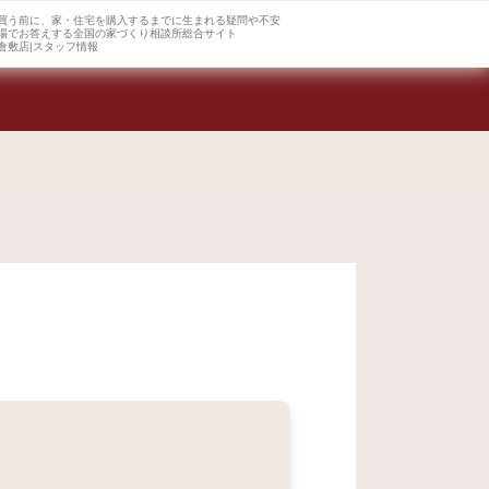
買う前に、家・住宅を購入するまでに生まれる疑問や不安
場でお答えする全国の家づくり相談所総合サイト
倉敷店|スタッフ情報